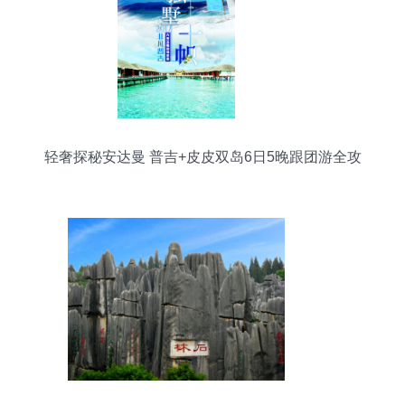
轻奢探秘安达曼 普吉+皮皮双岛6日5晚跟团游全攻
略