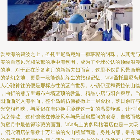
在爱琴海的碧波之上，圣托里尼岛宛如一颗璀璨的明珠，以其无
伦美的自然风光和浓郁的地中海氛围，成为了全球公认的顶级浪
目的地。对于正在筹备蜜月的新婚夫妇而言，这里不仅是风景画
的梦幻之地，更是一段能镌刻终生的旅程记忆。\n\n圣托里尼岛
令人心驰神往的便是那标志性的蓝白世界。小镇伊亚和费拉依山
海，曲折的巷弄里遍布白墙蓝顶的教堂、精品小店与阳台餐厅。
夕阳渐渐沉入海平面，整个岛屿仿佛被撒上一层金粉，落日余晖
烛光交相辉映，与爱侣在海边挽手凝视这一刻的温柔静谧，让时
都为之停驻。这种镶嵌在传统风车与悬崖房屋间的浪漫，自然而
为蜜月中最值得珍藏的画面。\n\n岛上的多风格酒店也是一大吸
引。洞穴酒店依靠数十万年前的火山断崖而建，身处内部，带有