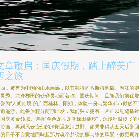
文章敬启：国庆假期，踏上醉美广
西之旅
广西，被誉为中国的山水画廊，以其独特的喀斯特地貌、漓江的
约灵秀、龙脊梯田的磅礴灵动而著称。国庆期间，且随我们前往
被誉为“人间仙境”的广西桂林、阳朔，体验一份与繁华都市截然不
的逍遥游。此番旅程分两期出发，我们独立拥有一片难以见缝插
的国庆黄金领域。选择“金色龙胜龙脊梯田徒步”，沉浸稻浪旋飞的
秋赞画，再到风云变幻的清阳遇龙河过野。如果非得从五天后翻
去的日子不自觉地回味起那片魂牵梦绕的醇与静的风景？似更期