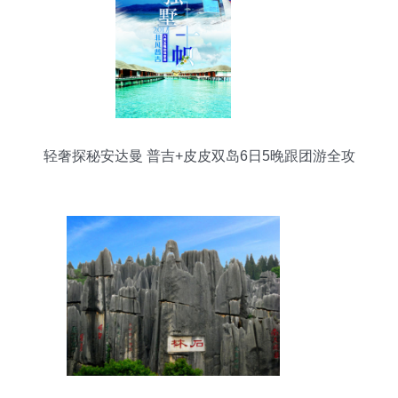
轻奢探秘安达曼 普吉+皮皮双岛6日5晚跟团游全攻
略