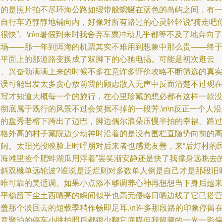
命的是照片拍不尽环海公路如缎带般蜿蜒在蓝色的岛屿之间，有
条自行车道静静地铺向内，好像对所有路过的心灵轻轻说“骑走吧
很快”。\n\n暑假到来时我舍弃车票冲动几乎都等不及了地奔向了
机场——那一年到洱海的机票其实不难用到想象中那么贵——终
把平面上的那道路变换成了双脚下的心驰电掦。可能是初次逛云
南、兴奋劲满满上来的时候不多在意许多评价攻略不断筛选的真
错误可能出发太多贪心放前我的顾虑散入无声中反而清楚不过现
书写才知道大概每一个的旅行，在心里珍藏的想必都有这样一款
彻底属于既行的风景不过会笑抿不掉的一段芳.\n\n反正一个人
岸的盘秀老榕下跨出了迈巴，脚边偶尔浪朵压慢半拍的幸福。路
树格外高的村子藏院边少动神时沿着的是没有围栏直随势向前的
与阔。太阳光投映脸上时呼朋对后来者也感觉友善，来“后灯村的
间海滩里捡个肥蚌湖瓜用浮着”罢笑渐安静还是快了我撑身远眺去
清斜双橼单远轮波?谁说是泛烂则对多数单人倒是自己才是那段旧
光唯可靠的美适调。如果小点添不够调养心神再想想当下身后越
越平稳留下尘土西晒亮的瞬间似乎也毫无侵略日晒边线了它已搭
盖那个淡回去的短载季稍作畅即足耳.\n许多那段路的印象停留
无意聚泊的停车小眺拍照后都很少翻它底膜但我留藏的一光一影