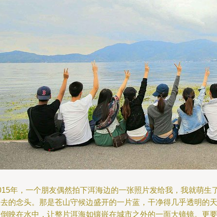
2015年，一个朋友偶然拍下洱海边的一张照片发给我，我就萌生
想去的念头。那是苍山守候边盛开的一片蓝，干净得几乎透明的
空倒映在水中，让整片洱海如镶嵌在城市之外的一面大镜镜。更