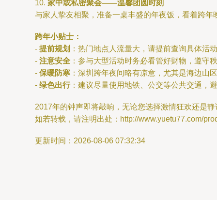
10.
家中或私密聚会——温馨团圆时刻
与家人挚友相聚，准备一桌丰盛的年夜饭，看着跨年
跨年小贴士：
-
提前规划
：热门地点人流量大，请提前查询具体活
-
注意安全
：参与大型活动时务必看管好财物，遵守
-
保暖防寒
：深圳跨年夜间略有凉意，尤其是海边山
-
绿色出行
：建议尽量使用地铁、公交等公共交通，
2017年的钟声即将敲响，无论您选择激情狂欢还是
如若转载，请注明出处：http://www.yuetu77.com/produc
更新时间：2026-08-06 07:32:34