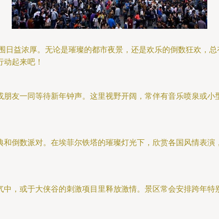
氛围日益浓厚。无论是璀璨的都市夜景，还是欢乐的倒数狂欢，
行动起来吧！
或朋友一同等待新年钟声。这里视野开阔，常伴有音乐喷泉或小
典和倒数派对。在埃菲尔铁塔的璀璨灯光下，欣赏各国风情表演，
气中，或于大侠谷的刺激项目里释放激情。景区常会安排跨年特