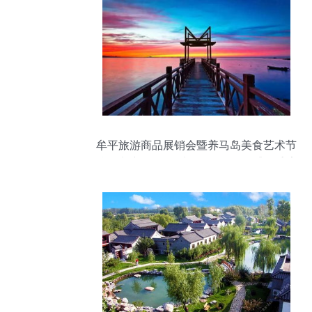
牟平旅游商品展销会暨养马岛美食艺术节
精彩来袭 吃喝玩乐购一网打尽的盛夏盛宴