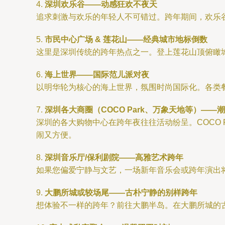
4.
深圳欢乐谷——动感狂欢不夜天
追求刺激与欢乐的年轻人不可错过。跨年期间，欢乐
5.
市民中心广场 & 莲花山——经典城市地标倒数
这里是深圳传统的跨年热点之一。登上莲花山顶俯瞰
6.
海上世界——国际范儿派对夜
以明华轮为核心的海上世界，氛围时尚国际化。各类
7.
深圳各大商圈（COCO Park、万象天地等）——
深圳的各大购物中心在跨年夜往往活动纷呈。COCO
闹又方便。
8.
深圳音乐厅/保利剧院——高雅艺术跨年
如果您偏爱宁静与文艺，一场新年音乐会或跨年演出
9.
大鹏所城或较场尾——古朴宁静的别样跨年
想体验不一样的跨年？前往大鹏半岛。在大鹏所城的