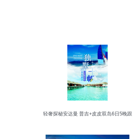
轻奢探秘安达曼 普吉+皮皮双岛6日5晚跟
团游全攻略