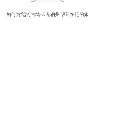
如何为“运河古城·云都宿州”设计惊艳的旅
游线路？参赛技巧与创新灵感大放送